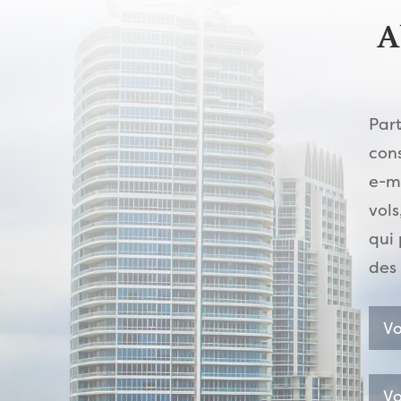
A
Par
con
e-ma
vols
qui 
des 