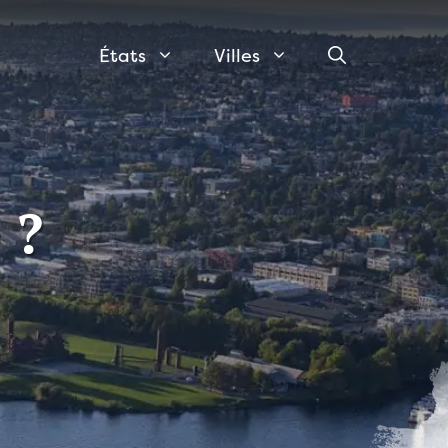
États
Villes
 ?