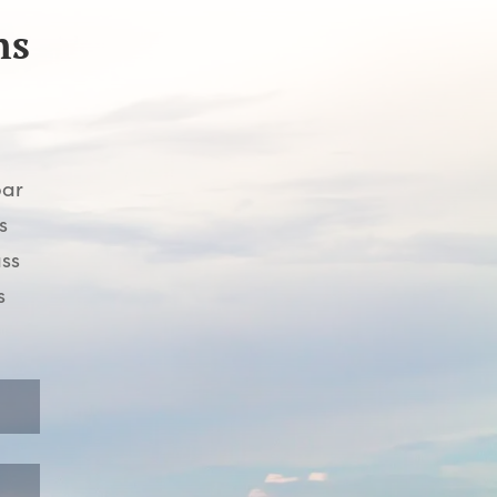
ns
par
s
ass
s