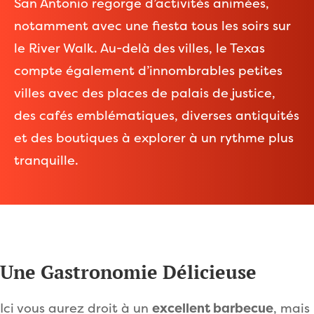
San Antonio regorge d’activités animées,
notamment avec une fiesta tous les soirs sur
le River Walk. Au-delà des villes, le Texas
compte également d’innombrables petites
villes avec des places de palais de justice,
des cafés emblématiques, diverses antiquités
et des boutiques à explorer à un rythme plus
tranquille.
Une Gastronomie Délicieuse
Ici vous aurez droit à un
excellent barbecue
, mais