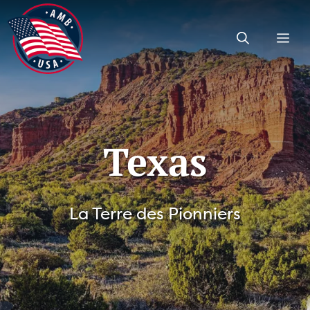
Aller
au
Me
contenu
Texas
La Terre des Pionniers