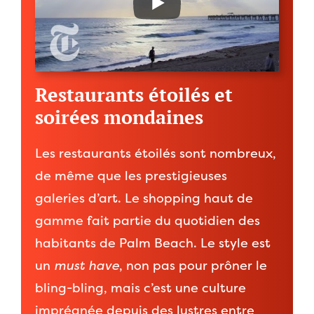
Restaurants étoilés et
soirées mondaines
Les restaurants étoilés sont nombreux,
de même que les prestigieuses
galeries d’art. Le shopping haut de
gamme fait partie du quotidien des
habitants de Palm Beach. Le style est
un
must have
, non pas pour prôner le
bling-bling, mais c’est une culture
imprégnée depuis des lustres entre