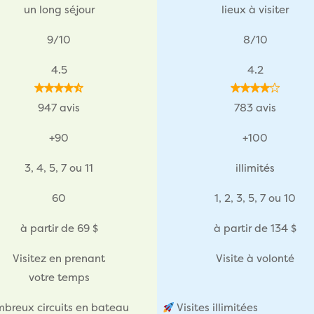
un long séjour
lieux à visiter
9/10
8/10
4.5
4.2
947 avis
783 avis
+90
+100
3, 4, 5, 7 ou 11
illimités
60
1, 2, 3, 5, 7 ou 10
à partir de 69 $
à partir de 134 $
Visitez en prenant
Visite à volonté
votre temps
breux circuits en bateau
Visites illimitées