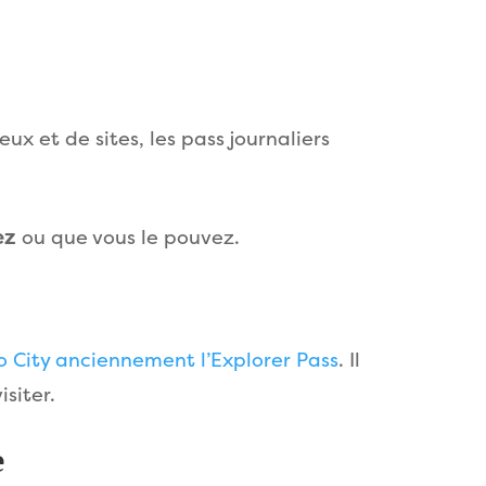
x et de sites, les pass journaliers
ez
ou que vous le pouvez.
o City anciennement l’Explorer Pass
. Il
siter.
e