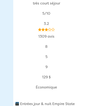
très court séjour
5/10
3.2
1309 avis
8
5
9
129 $
Économique
Entrées jour & nuit Empire State