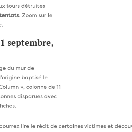
eux tours détruites
tentats
. Zoom sur le
e.
1 septembre,
tige du mur de
origine baptisé le
 Column », colonne de 11
sonnes disparues avec
fiches.
urrez lire le récit de certaines victimes et décou