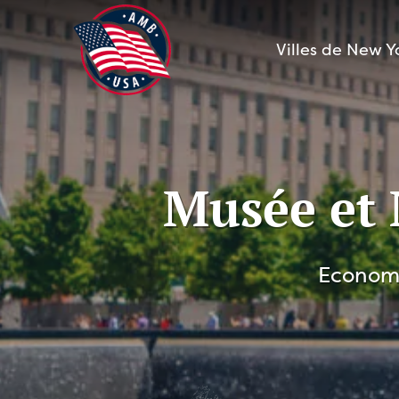
Aller
au
Villes de New Y
contenu
Musée et
Economi