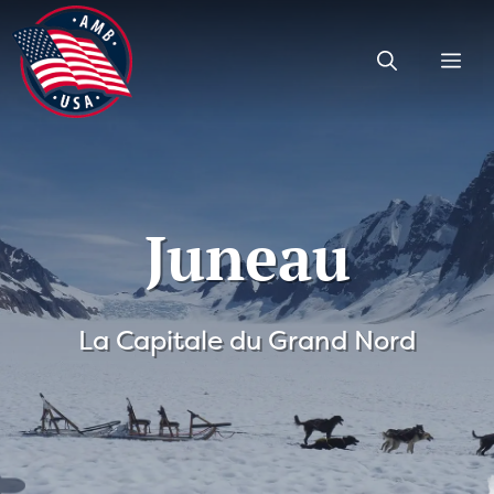
Aller
au
Me
contenu
Juneau
La Capitale du Grand Nord